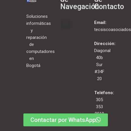
Navegación
Contacto
Soluciones
Email:
informáticas
tecsiscoasociado
y
reparación
Dirección:
de
Diagonal
computadores
40b
en
Sur
Bogotá
#34F
20
Teléfono:
305
353
0010
Contactar por WhatsApp