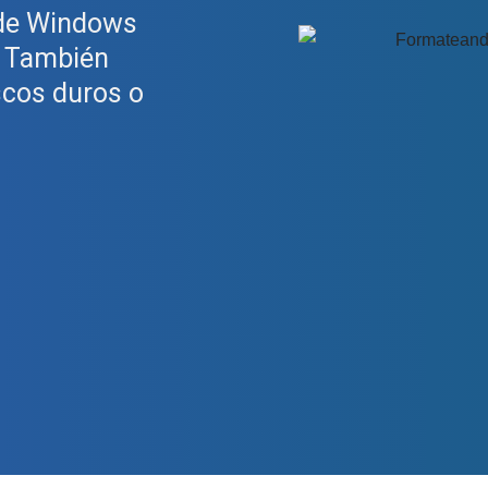
 de Windows
d. También
scos duros o